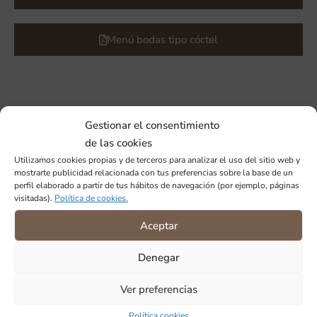
Menú bodas tipo cóctel
Menús para
comuniones y bautizos
Gestionar el consentimiento
de las cookies
Utilizamos cookies propias y de terceros para analizar el uso del sitio web y
mostrarte publicidad relacionada con tus preferencias sobre la base de un
Menú comuniones 2026
perfil elaborado a partir de tus hábitos de navegación (por ejemplo, páginas
visitadas).
Política de cookies.
Menú bautizos 2026
Aceptar
Denegar
Ver preferencias
Menús para
graduaciones
Política cookies