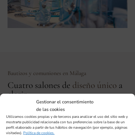
Bautizos y comuniones en Málaga
Cuatro salones de
diseño único
a
elegir
Gestionar el consentimiento
Contamos con cuatro salones de diseño propio
de las cookies
ubicados en edificios independientes y rodeados de
Utilizamos cookies propias y de terceros para analizar el uso del sitio web y
mostrarte publicidad relacionada con tus preferencias sobre la base de un
jardines.
perfil elaborado a partir de tus hábitos de navegación (por ejemplo, páginas
visitadas).
Política de cookies.